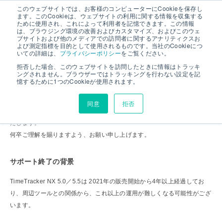
このウェブサイトでは、お客様のコンピューターにCookieを保存し
ます。このCookieは、ウェブサイトの利用に関する情報を収集する
ために使用され、これによって利用者を記憶できます。この情報
は、ブラウジング環境の改善およびカスタマイズ、およびこのウェ
TimeTracker NX 5.0／5.5 サポート終了のお知らせ
ブサイトおよび他のメディアでの訪問者に関するアナリティクスお
よび測定指標を目的として使用されるものです。当社のCookieにつ
いての詳細は、
プライバシーポリシー
をご覧ください。
拒否した場合、このウェブサイトを訪問したときに情報はトラッキ
ングされません。ブラウザーではトラッキングを行わない設定を記
お客様にご利用頂いております「TimeTracker NX
5.0／5.5
」について、
憶するために1つのCookieが使用されます。
誠に勝手ながら「
2026/5/31
」でサポートを終了いたします。
同意
拒否
つきましては、最新のTimeTracker NXへのバージョンアップをお願いい
たします。
何卒ご理解を賜りますよう、お願い申し上げます。
サポート終了の背景
TimeTracker NX 5.0／5.5は 2021年の販売開始から4年以上経過してお
り、周辺ツールとの関係から、これ以上の運用が難しくなる可能性がござ
います。