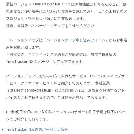
最新バージョン TimeTracker NX 7.0 では新規機能はもちろんのこと、処
理速度など使い勝手にこだわった改善を実施しており、日々の工数管理／
プロジェクト管理をより強力にご支援致します。
是非、最新版へのバージョンアップをご検討ください。
・バージョンアップは「
バージョンアップ申し込みフォーム
」からお申込
みをお願い致します。
・保守契約、年間ライセンス契約をご契約の方は、無償で最新版の
TimeTracker NX にバージョンアップできます。
バージョンアップにお悩みの方に向けたサービス （バージョンアップサ
ービス、クラウドサービス）をご紹介しております。 弊社営業
（ttsales@denso-create.jp）にご相談頂ければ、お悩みを解決するアド
バイスをさせて頂きますので、ご連絡をお待ちしております。
(ご参考)TimeTracker NX 各バージョンのサポート終了予定は以下のペー
ジでご紹介しております。
TimeTracker NX 過去バージョン情報