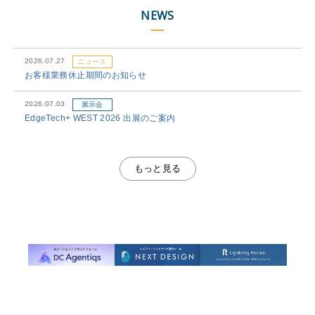
NEWS
2026.07.27
ニュース
お客様業務休止期間のお知らせ
2026.07.03
展示会
EdgeTech+ WEST 2026 出展のご案内
2026.06.26
ニュース
TimeTracker RX 1.0.1 リリース
もっと見る
2026.03.02
展示会
Japan IT Week 春 2026「組込み・エッジ・IoT開発 EXPO」出展の
お知らせ
2026.02.27
ニュース
AIエージェントプラットフォーム「DC Agentiqs」リリース。
工数×AIで、より高度なプロジェクト管理を実現
2026.02.20
ニュース