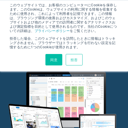
このウェブサイトでは、お客様のコンピューターにCookieを保存し
ます。このCookieは、ウェブサイトの利用に関する情報を収集する
ために使用され、これによって利用者を記憶できます。この情報
は、ブラウジング環境の改善およびカスタマイズ、およびこのウェ
ブサイトおよび他のメディアでの訪問者に関するアナリティクスお
よび測定指標を目的として使用されるものです。当社のCookieにつ
いての詳細は、
プライバシーポリシー
をご覧ください。
工数という正確な事実を元に、プロジェクトを横断して管理・改善を支援するソ
フトウェア
拒否した場合、このウェブサイトを訪問したときに情報はトラッキ
ングされません。ブラウザーではトラッキングを行わない設定を記
１分でできる工数入力
憶するために1つのCookieが使用されます。
現場の試行錯誤が生んだプロジェクト管理
データを改善活動に活用する
同意
拒否
資料ダウンロード