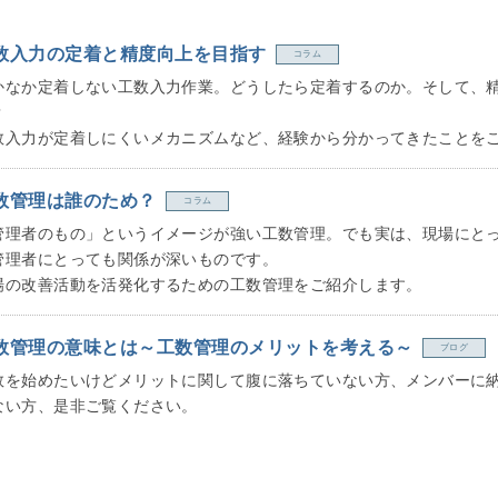
数入力の定着と精度向上を目指す
コラム
かなか定着しない工数入力作業。どうしたら定着するのか。そして、
？
数入力が定着しにくいメカニズムなど、経験から分かってきたことを
数管理は誰のため？
コラム
管理者のもの」というイメージが強い工数管理。でも実は、現場にと
管理者にとっても関係が深いものです。
場の改善活動を活発化するための工数管理をご紹介します。
数管理の意味とは～工数管理のメリットを考える～
ブログ
数を始めたいけどメリットに関して腹に落ちていない方、メンバーに
ない方、是非ご覧ください。