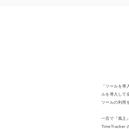
「ツールを導
ルを導入して
ツールの利用
一言で『風土
TimeTrac