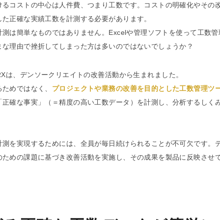
けるコストの中心は人件費、つまり工数です。コストの明確化やその
した正確な実績工数を計測する必要があります。
測は簡単なものではありません。Excelや管理ソフトを使って工数
まな理由で挫折してしまった方は多いのではないでしょうか？
cker RXは、デンソークリエイトの改善活動から生まれました。
るためではなく、
プロジェクトや業務の改善を目的とした工数管理ツ
「正確な事実」（＝精度の高い工数データ）を計測し、分析するしく
計測を実現するためには、全員が毎日続けられることが不可欠です。
のための課題に基づき改善活動を実施し、その成果を製品に反映させ