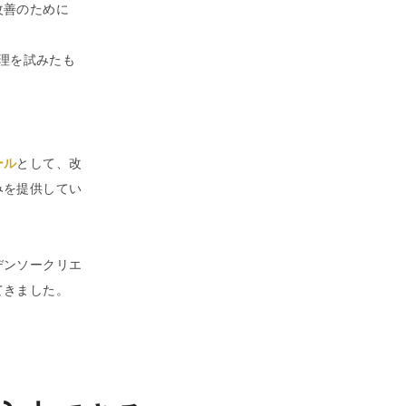
改善のために
管理を試みたも
ール
として、改
みを提供してい
デンソークリエ
てきました。