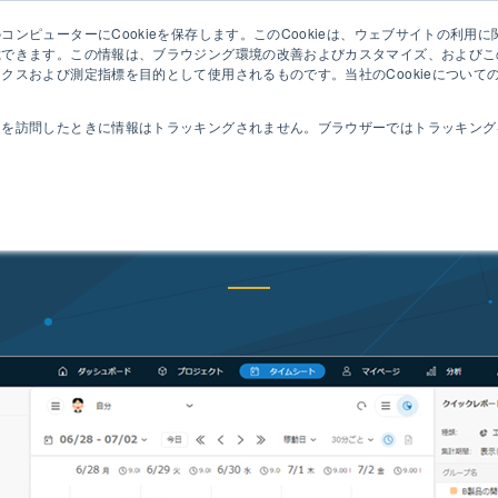
ンピューターにCookieを保存します。このCookieは、ウェブサイトの利用
セミ
憶できます。この情報は、ブラウジング環境の改善およびカスタマイズ、およびこ
クスおよび測定指標を目的として使用されるものです。当社のCookieについて
動作
コンセプト
特長
機能
導入事例
トを訪問したときに情報はトラッキングされません。ブラウザーではトラッキング
工数管理