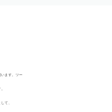
伺います。ツー
す。
として、