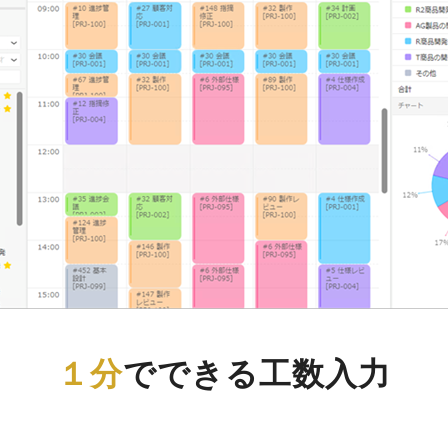
１分
でできる工数入力