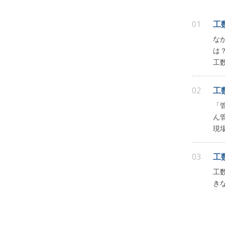
01
工
な
は
工
02
工
「
ん
現
03
工
工
き