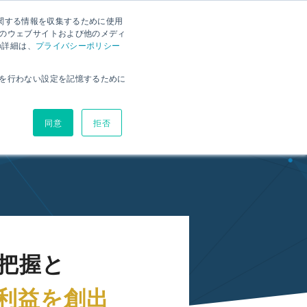
に関する情報を収集するために使用
ナー
資料ダウンロード
お問い合わせ
無料体験版
のウェブサイトおよび他のメディ
の詳細は、
プライバシーポリシー
環境
ヘルプサイト
ブログ
価格
を行わない設定を記憶するために
同意
拒否
把握と
利益を創出