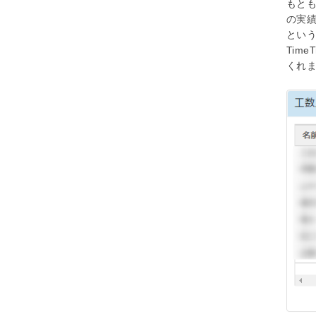
もと
の実
とい
Tim
くれ