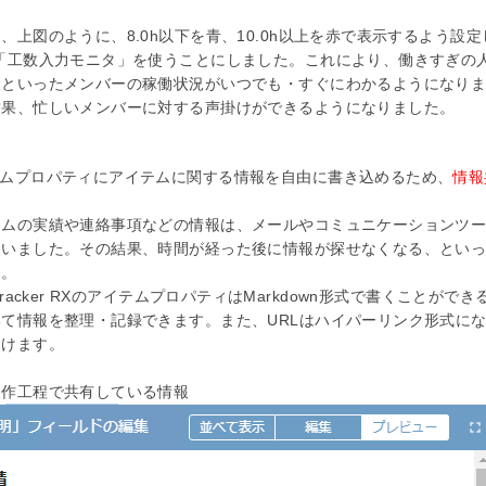
、上図のように、8.0h以下を青、10.0h以上を赤で表示するよう設定し、T
の「工数入力モニタ」を使うことにしました。これにより、働きすぎの
人といったメンバーの稼働状況がいつでも・すぐにわかるようになり
結果、忙しいメンバーに対する声掛けができるようになりました。
ムプロパティにアイテムに関する情報を自由に書き込めるため、
情報
テムの実績や連絡事項などの情報は、メールやコミュニケーションツ
ていました。その結果、時間が経った後に情報が探せなくなる、とい
た。
eTracker RXのアイテムプロパティはMarkdown形式で書くことが
いて情報を整理・記録できます。また、URLはハイパーリンク形式に
開けます。
製作工程で共有している情報