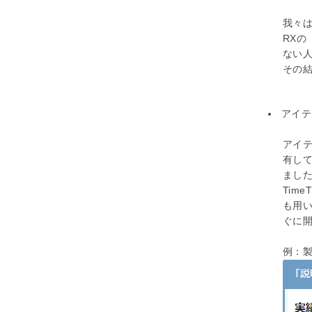
我々は
RX
ない
その
アイテ
アイ
有し
まし
Tim
も用
ぐに
例：