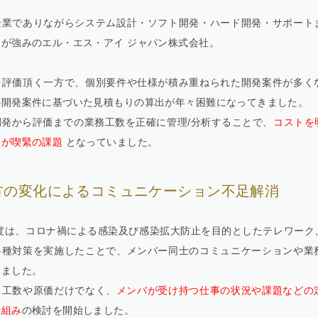
企業でありながらシステム設計・ソフト開発・ハード開発・サポート
とが強みのエル・エス・アイ ジャパン株式会社。
を評価頂く一方で、個別要件や仕様が積み重ねられた開発案件が多く
の開発案件に基づいた見積もりの算出が年々困難になってきました。
開発から評価までの業務工数を正確に管理/分析することで、
コストを
とが喫緊の課題
となっていました。
方の変化によるコミュニケーション不足解消
年度は、コロナ禍による感染及び感染拡大防止を目的としたテレワーク
各種対策を実施したことで、メンバー同士のコミュニケーションや業
りました。
、工数や原価だけでなく、
メンバが受け持つ仕事の状況や課題などの
仕組み
の検討を開始しました。