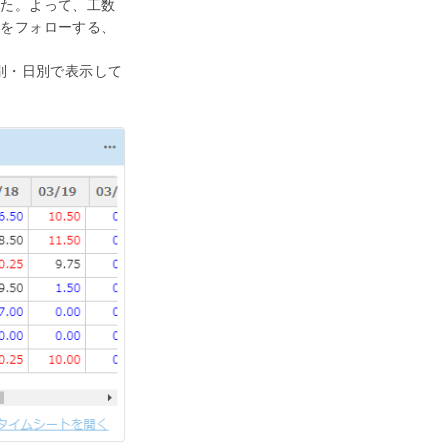
した。よって、工数
ーをフォローする、
ー別・日別で表示して