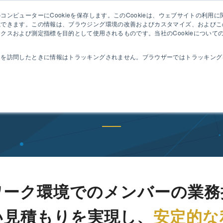
ンピューターにCookieを保存します。このCookieは、ウェブサイトの利用
セミ
憶できます。この情報は、ブラウジング環境の改善およびカスタマイズ、およびこ
クスおよび測定指標を目的として使用されるものです。当社のCookieについて
動作
コンセプト
特長
機能
導入事例
トを訪問したときに情報はトラッキングされません。ブラウザーではトラッキング
導入事例
ワーク環境でのメンバーの業務
い見積もりを実現し、
安定的な