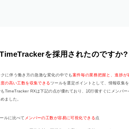
TimeTrackerを採用されたのですか?
ークに伴う働き方の急激な変化の中でも
案件毎の業務把握と、進捗が
精度の高い工数を収集できる
ツールを選定ポイントとして、情報収集
もTimeTracker RXは下記の点が優れており、試行後すぐにメンバ
決めました。
ールに比べて
メンバーの工数が容易に可視化できる
点