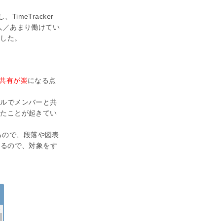
imeTracker
人／あまり働けてい
ました。
共有が楽
になる点
ールでメンバーと共
ったことが起きてい
できるので、段落や図表
なるので、対象をす