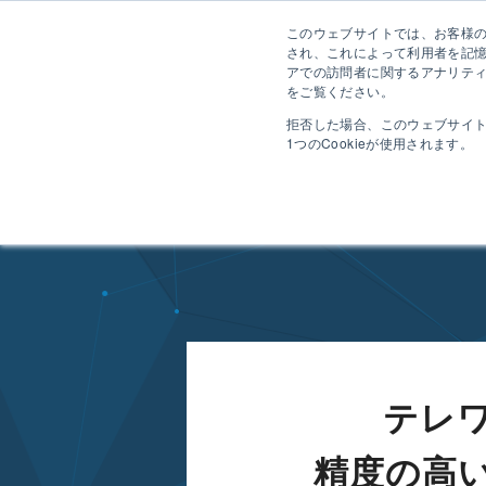
このウェブサイトでは、お客様のコ
され、これによって利用者を記
アでの訪問者に関するアナリティ
をご覧ください。
拒否した場合、このウェブサイ
1つのCookieが使用されます。
HOME
導入事例
導入事例 エル・エス・アイ ジャパン株式会社様
テレ
精度の高