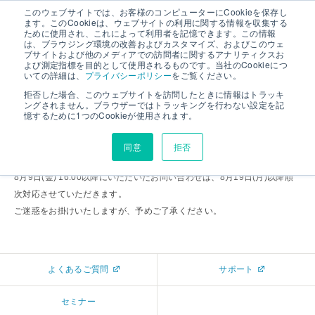
このウェブサイトでは、お客様のコンピューターにCookieを保存し
ます。このCookieは、ウェブサイトの利用に関する情報を収集する
ために使用され、これによって利用者を記憶できます。この情報
は、ブラウジング環境の改善およびカスタマイズ、およびこのウェ
お客様業務休止期間のお知らせ
ブサイトおよび他のメディアでの訪問者に関するアナリティクスお
よび測定指標を目的として使用されるものです。当社のCookieにつ
いての詳細は、
プライバシーポリシー
をご覧ください。
拒否した場合、このウェブサイトを訪問したときに情報はトラッキ
ングされません。ブラウザーではトラッキングを行わない設定を記
誠に勝手ながら、下記期間におきまして、お客様対応業務を休止いたしま
憶するために1つのCookieが使用されます。
す。
同意
拒否
休止期間：2024年8月12日(月) ～ 2024年8月16日(金)
8月9日(金) 16:00以降にいただいたお問い合わせは、8月19日(月)以降順
次対応させていただきます。
ご迷惑をお掛けいたしますが、予めご了承ください。
よくあるご質問
サポート
セミナー