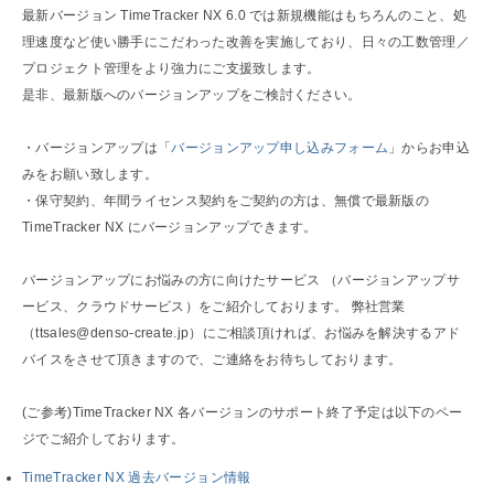
最新バージョン TimeTracker NX 6.0 では新規機能はもちろんのこと、処
理速度など使い勝手にこだわった改善を実施しており、日々の工数管理／
プロジェクト管理をより強力にご支援致します。
是非、最新版へのバージョンアップをご検討ください。
・バージョンアップは「
バージョンアップ申し込みフォーム
」からお申込
みをお願い致します。
・保守契約、年間ライセンス契約をご契約の方は、無償で最新版の
TimeTracker NX にバージョンアップできます。
バージョンアップにお悩みの方に向けたサービス （バージョンアップサ
ービス、クラウドサービス）をご紹介しております。 弊社営業
（ttsales@denso-create.jp）にご相談頂ければ、お悩みを解決するアド
バイスをさせて頂きますので、ご連絡をお待ちしております。
(ご参考)TimeTracker NX 各バージョンのサポート終了予定は以下のペー
ジでご紹介しております。
TimeTracker NX 過去バージョン情報