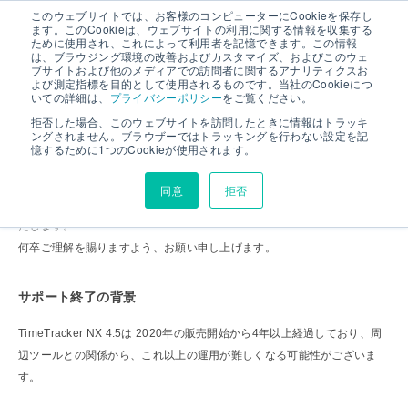
このウェブサイトでは、お客様のコンピューターにCookieを保存し
ます。このCookieは、ウェブサイトの利用に関する情報を収集する
ために使用され、これによって利用者を記憶できます。この情報
は、ブラウジング環境の改善およびカスタマイズ、およびこのウェ
TimeTracker NX 4.5 サポート終了のお知らせ
ブサイトおよび他のメディアでの訪問者に関するアナリティクスお
よび測定指標を目的として使用されるものです。当社のCookieにつ
いての詳細は、
プライバシーポリシー
をご覧ください。
拒否した場合、このウェブサイトを訪問したときに情報はトラッキ
ングされません。ブラウザーではトラッキングを行わない設定を記
お客様にご利用頂いております「TimeTracker NX
4.5
」について、誠に
憶するために1つのCookieが使用されます。
勝手ながら「
2025/5/31
」でサポートを終了いたします。
同意
拒否
つきましては、最新のTimeTracker NXへのバージョンアップをお願いい
たします。
何卒ご理解を賜りますよう、お願い申し上げます。
サポート終了の背景
TimeTracker NX 4.5は 2020年の販売開始から4年以上経過しており、周
辺ツールとの関係から、これ以上の運用が難しくなる可能性がございま
す。