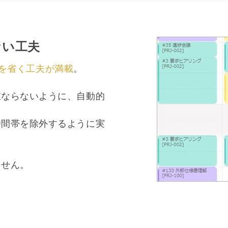
ない工夫
を省く工夫が満載
。
重ならないように、自動的
時間帯を除外するように実
ません。