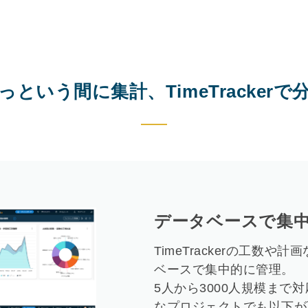
っという間に集計、TimeTrackerで
データベースで集
TimeTrackerの工数
ベースで集中的に管理。
5人から3000人規模まで
なプロジェクトでも以下が