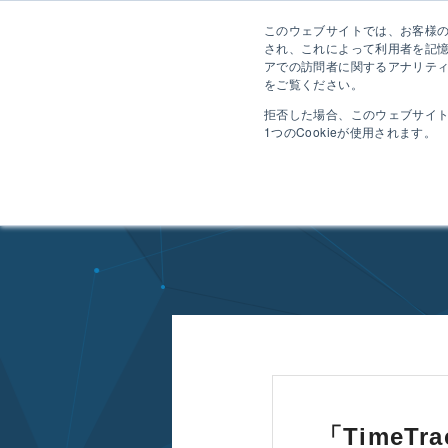
このウェブサイトでは、お客様のコ
され、これによって利用者を記
アでの訪問者に関するアナリティ
をご覧ください。
拒否した場合、このウェブサイ
1つのCookieが使用されます。
HOME
機能
課題別の活用提案
現場の負荷なく工数の実績を集
現
「Time