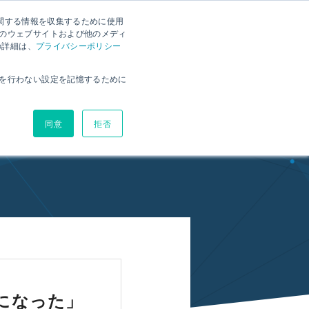
に関する情報を収集するために使用
ナー
資料ダウンロード
お問い合わせ
無料体験版
のウェブサイトおよび他のメディ
の詳細は、
プライバシーポリシー
環境
ヘルプサイト
ブログ
価格
を行わない設定を記憶するために
同意
拒否
たい
うになった」