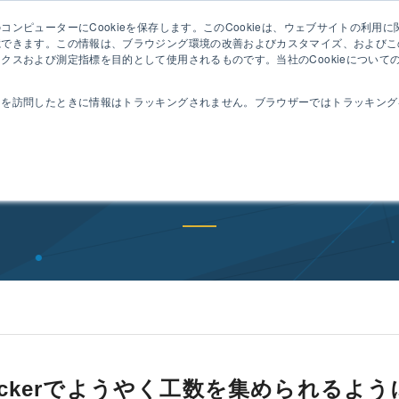
ンピューターにCookieを保存します。このCookieは、ウェブサイトの利用
セミ
憶できます。この情報は、ブラウジング環境の改善およびカスタマイズ、およびこ
クスおよび測定指標を目的として使用されるものです。当社のCookieについて
動作
コンセプト
特長
機能
導入事例
トを訪問したときに情報はトラッキングされません。ブラウザーではトラッキング
めたい
場の負荷なく工数の実績を集め
Trackerでようやく工数を集められるよ