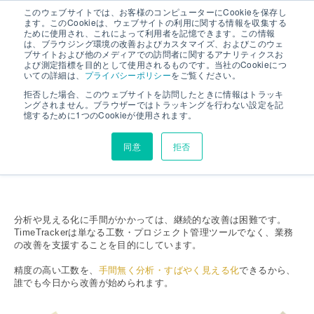
このウェブサイトでは、お客様のコンピューターにCookieを保存し
ます。このCookieは、ウェブサイトの利用に関する情報を収集する
ために使用され、これによって利用者を記憶できます。この情報
は、ブラウジング環境の改善およびカスタマイズ、およびこのウェ
工数で業務のムダや改善点を見える化したい
ブサイトおよび他のメディアでの訪問者に関するアナリティクスお
よび測定指標を目的として使用されるものです。当社のCookieにつ
いての詳細は、
プライバシーポリシー
をご覧ください。
拒否した場合、このウェブサイトを訪問したときに情報はトラッキ
ングされません。ブラウザーではトラッキングを行わない設定を記
工数によるムリ・ムダ・ムラが手間無くすぐに見
憶するために1つのCookieが使用されます。
える。
業務改善を支援する TimeTracker ならではの発想
同意
拒否
です。
分析や見える化に手間がかかっては、継続的な改善は困難です。
TimeTrackerは単なる工数・プロジェクト管理ツールでなく、業務
の改善を支援することを目的にしています。
精度の高い工数を、
手間無く分析・すばやく見える化
できるから、
誰でも今日から改善が始められます。