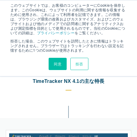
このウェブサイトでは、お客様のコンピューターにCookieを保存し
ます。このCookieは、ウェブサイトの利用に関する情報を収集する
ために使用され、これによって利用者を記憶できます。この情報
は、ブラウジング環境の改善およびカスタマイズ、およびこのウェ
TimeTracker NX 4.1 の新機能
ブサイトおよび他のメディアでの訪問者に関するアナリティクスお
よび測定指標を目的として使用されるものです。当社のCookieにつ
いての詳細は、
プライバシーポリシー
をご覧ください。
拒否した場合、このウェブサイトを訪問したときに情報はトラッキ
工数管理・プロジェクト管理から
ングされません。ブラウザーではトラッキングを行わない設定を記
憶するために1つのCookieが使用されます。
データ分析まで
Web上のワンストップで。
同意
拒否
TimeTracker NX 4.1の主な特長